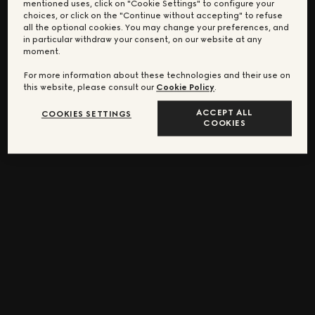
mentioned uses, click on "Cookie Settings" to configure your
choices, or click on the "Continue without accepting" to refuse
all the optional cookies. You may change your preferences, and
in particular withdraw your consent, on our website at any
moment.
For more information about these technologies and their use on
this website, please consult our
Cookie Policy
.
ACCEPT ALL
COOKIES SETTINGS
COOKIES