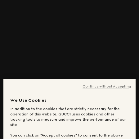
Continue without Accepting
We Use Cookies
In addition to the cookies that are strictly necessary for the
operation of this website, GUCCI uses cookies and other
tracking tools to measure and improve the performance of our
site.
You can click on "Accept all cookies" to consent to the above