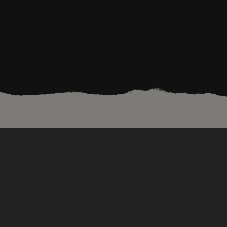
ARTLAB И ПРОИЗВОДСТВО КОЖАНЫХ АКСЕССУАРОВ, ОБУВИ И
УКРАШЕНИЙ
ВЗАИМОДЕЙСТВИЕ БРЕНДА С КЛИЕНТАМИ
КОМАНДА ДИЗАЙНЕРОВ
ЦИФРОВЫЕ ТЕХНОЛОГИИ
ГЛОБАЛЬНЫЙ МЕРЧАНДАЙЗИНГ
ГЛОБАЛЬНЫЙ ВИЗУАЛЬНЫЙ
МЕРЧАНДАЙЗИНГ
GUCCI 9
GUCCI 9 – ПОСТПРОДАЖНОЕ
ОБСЛУЖИВАНИЕ
НЕПРЯМЫЕ КАНАЛЫ СБЫТА
РОЗНИЧНАЯ
ТОРГОВЛЯ
РОЗНИЧНЫЕ ОПЕРАЦИИ И УПРАВЛЕНИЕ
ЭФФЕКТИВНОСТЬЮ
ЦЕНТРАЛЬНАЯ КОМАНДА
ДИЗАЙН