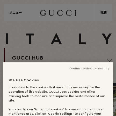
職務
メニュー
I
T
A
L
Y
GUCCI HUB
MILAN
Continue without Accepting
We Use Cookies
In addition to the cookies that are strictly necessary for the
operation of this website, GUCCI uses cookies and other
tracking tools to measure and improve the performance of our
site.
You can click on "Accept all cookies" to consent to the above
mentioned uses, click on "Cookie Settings" to configure your