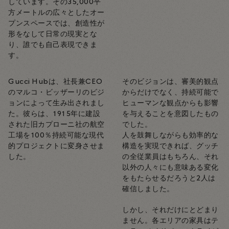
しています。その35,000平
方メートルの広々としたオー
プンスペースでは、創造性が
形をなして日常の現実とな
り、誰でも自己表現できま
す。
Gucci Hubは、社長兼CEO
そのビジョンは、審美的観点
のマルコ・ビッザーリのビジ
からだけでなく、持続可能で
ョンによって生み出されまし
ヒューマンな観点からも影響
た。彼らは、1915年に建設
を与えることを意図したもの
された旧カプローニ社の航空
でした。
工場を100％持続可能な現代
人を鼓舞しながらも効率的な
的プロジェクトに変身させま
構造を実現できれば、グッチ
した。
の全従業員はもちろん、それ
以外の人々にも意味ある変化
をもたらせるだろうと2人は
確信しました。
しかし、それだけにとどまり
ません。各エリアの家具はテ