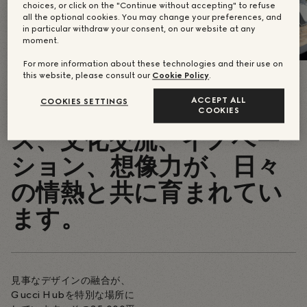
choices, or click on the "Continue without accepting" to refuse
all the optional cookies. You may change your preferences, and
in particular withdraw your consent, on our website at any
moment.
For more information about these technologies and their use on
this website, please consult our
Cookie Policy
.
ACCEPT ALL
COOKIES SETTINGS
ここでは、エクセレン
COOKIES
ス、文化交流、イノベー
ション、想像力が、日々
の情熱と共に育まれてい
ます。
見事なデザインの融合が、
Gucci Hubを特別な場所に