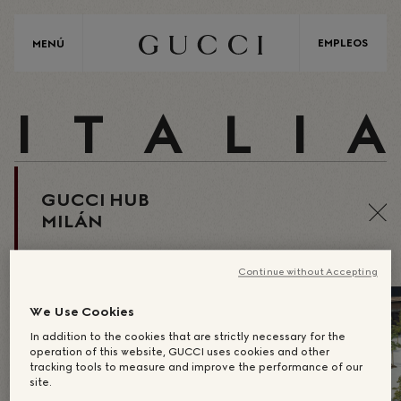
EMPLEOS
MENÚ
I
T
A
L
I
A
GUCCI HUB
MILÁN
Continue without Accepting
We Use Cookies
In addition to the cookies that are strictly necessary for the
operation of this website, GUCCI uses cookies and other
tracking tools to measure and improve the performance of our
site.