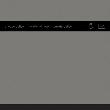
English
(
Inglés
)
Deutsch
(
Alemán
)
Italiano