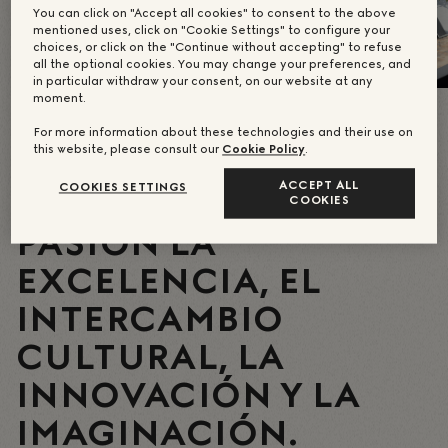
You can click on "Accept all cookies" to consent to the above
mentioned uses, click on "Cookie Settings" to configure your
choices, or click on the "Continue without accepting" to refuse
all the optional cookies. You may change your preferences, and
in particular withdraw your consent, on our website at any
moment.
For more information about these technologies and their use on
this website, please consult our
Cookie Policy
.
DÍA TRAS DÍA, AQUÍ SE
ACCEPT ALL
COOKIES SETTINGS
CULTIVAN CON
COOKIES
PASIÓN LA
EXCELENCIA, EL
INTERCAMBIO
CULTURAL, LA
INNOVACIÓN Y LA
IMAGINACIÓN.