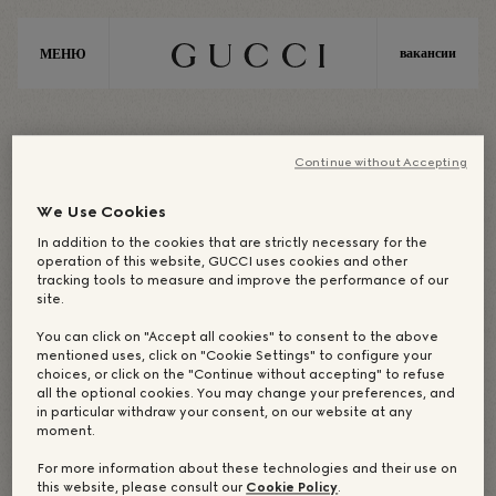
вакансии
МЕНЮ
E
M
E
A
Continue without Accepting
We Use Cookies
EMEA / ЦЕНТРАЛЬНАЯ ЕВРОПА
In addition to the cookies that are strictly necessary for the
operation of this website, GUCCI uses cookies and other
tracking tools to measure and improve the performance of our
site.
КОРПОРАТИВНЫЙ
You can click on "Accept all cookies" to consent to the above
mentioned uses, click on "Cookie Settings" to configure your
ОФИС: БЕРЛИН
choices, or click on the "Continue without accepting" to refuse
all the optional cookies. You may change your preferences, and
in particular withdraw your consent, on our website at any
moment.
For more information about these technologies and their use on
НАШИ DREAM-MAKERS
НАШИ БУТИКИ
this website, please consult our
Cookie Policy
.