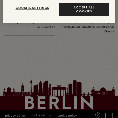
370
17
ACCEPT ALL
COOKIES SETTINGS
около
COOKIES
Общее число сотрудников Gucci в
Количество магазинов в
Центральной Европе (все типы
Центральной Европе, в которых
контрактов)
сотрудники напрямую нанимаются
Gucci