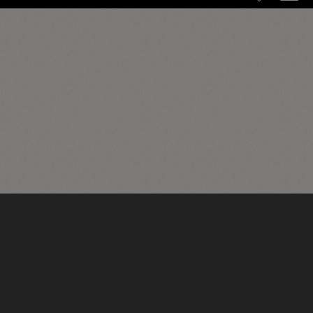
English
(
Английский
)
Deutsch
(
Немецкий
)
Italiano
(
Итальянский
)
简体中文
(
Китайский (упрощенный)
)
日本語
(
Японский
)
Português
(
Португальский, Бразилия
)
Español
(
Испанский
)
Français
(
Французский
)